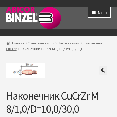
Перейти
Перейти
Меню
к
к
навигации
содержимому
Главная
Главная
Запасные части
Наконечники
Наконечник
Р
CuCrZr
Наконечник CuCrZr M 8/1,0/D=10,0/30,0
Продукция
а
з
Контакты
в
е
Мой аккаунт
р
н
Наконечник CuCrZr M
у
т
8/1,0/D=10,0/30,0
о
е