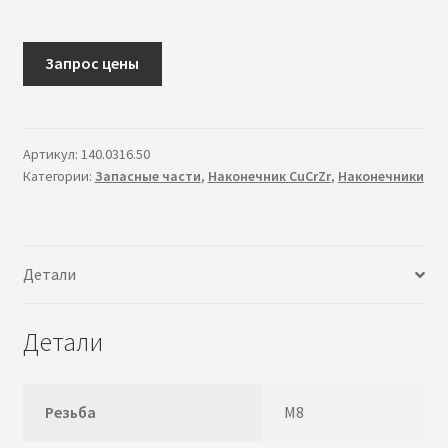
в
л
о
Запрос цены
ж
е
н
Артикул:
140.0316.50
н
Категории:
Запасные части
,
Наконечник CuCrZr
,
Наконечники
о
е
м
е
Детали
н
ю
Детали
Резьба
М8