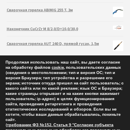
Сварочная горелка ABIMIG 255 T, 3м
Наконечник CuCrZr M 8/2,0/D=10,0/30,0
Сварочная горелка AUT 240 D, прямой гусак, 1,5м
Продолжая использовать наш сайт, вы даете согласие
на обработку файлов
cookie
, пользовательских данных
(сведения о местоположении; тип и версия ОС; тип и
версия Браузера; тип устройства и разрешение его
экрана; источник откуда пришел на сайт пользователь; с
какого сайта или по какой рекламе; язык ОС и Браузера;
какие страницы открывает и на какие кнопки нажимает
пользователь; ip-адрес) в целях функционирования
сайта, проведения ретаргетинга и проведения
статистических исследований и обзоров. Если вы не
Abicor Binzel 2021 — cварочные горелки и аксессуары
хотите, чтобы ваши данные обрабатывались, покиньте
сайт.
(
требование ФЗ №152. Статья 9 "Согласие субъекта