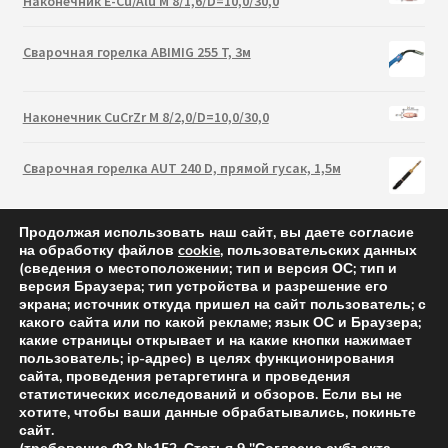
Наконечник E-Cu/Alu M 8/1,6/D=10,0/30,0
Сварочная горелка ABIMIG 255 T, 3м
Наконечник CuCrZr M 8/2,0/D=10,0/30,0
Сварочная горелка AUT 240 D, прямой гусак, 1,5м
Продолжая использовать наш сайт, вы даете согласие
на обработку файлов
cookie
, пользовательских данных
(сведения о местоположении; тип и версия ОС; тип и
версия Браузера; тип устройства и разрешение его
экрана; источник откуда пришел на сайт пользователь; с
какого сайта или по какой рекламе; язык ОС и Браузера;
какие страницы открывает и на какие кнопки нажимает
пользователь; ip-адрес) в целях функционирования
сайта, проведения ретаргетинга и проведения
статистических исследований и обзоров. Если вы не
Abicor Binzel 2021 — cварочные горелки и аксессуары
хотите, чтобы ваши данные обрабатывались, покиньте
сайт.