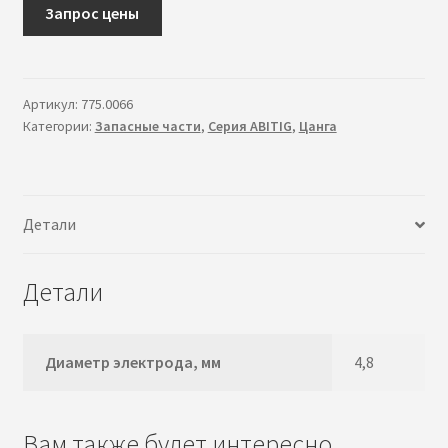
в
Запрос цены
л
о
ж
Артикул:
775.0066
е
Категории:
Запасные части
,
Серия ABITIG
,
Цанга
н
н
о
е
Детали
м
е
Детали
н
ю
Диаметр электрода, мм
4,8
Вам также будет интересно…