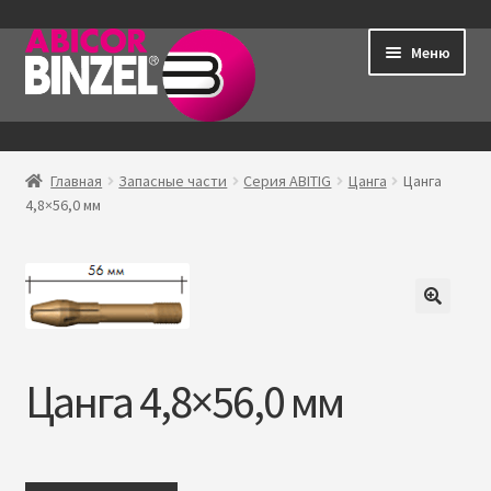
Перейти
Перейти
Меню
к
к
навигации
содержимому
Главная
Главная
Запасные части
Серия ABITIG
Цанга
Цанга
Р
4,8×56,0 мм
Продукция
а
з
Контакты
в
е
Мой аккаунт
р
н
Цанга 4,8×56,0 мм
у
т
о
е