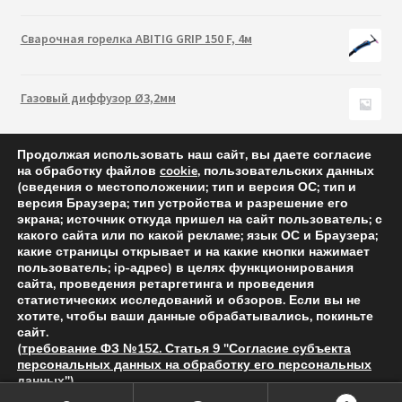
Сварочная горелка ABITIG GRIP 150 F, 4м
Газовый диффузор Ø3,2мм
Продолжая использовать наш сайт, вы даете согласие
на обработку файлов
cookie
, пользовательских данных
(сведения о местоположении; тип и версия ОС; тип и
версия Браузера; тип устройства и разрешение его
экрана; источник откуда пришел на сайт пользователь; с
какого сайта или по какой рекламе; язык ОС и Браузера;
какие страницы открывает и на какие кнопки нажимает
пользователь; ip-адрес) в целях функционирования
сайта, проведения ретаргетинга и проведения
статистических исследований и обзоров. Если вы не
Abicor Binzel 2021 — cварочные горелки и аксессуары
хотите, чтобы ваши данные обрабатывались, покиньте
сайт.
(
требование ФЗ №152. Статья 9 "Согласие субъекта
персональных данных на обработку его персональных
Задавайте вопросы по электронной почте
данных"
)