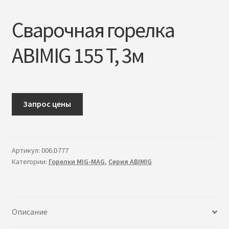
в
л
Сварочная горелка
о
ж
ABIMIG 155 T, 3м
е
н
н
о
Запрос цены
е
м
е
н
Артикул:
006.D777
ю
Категории:
Горелки MIG-MAG
,
Серия ABIMIG
Описание