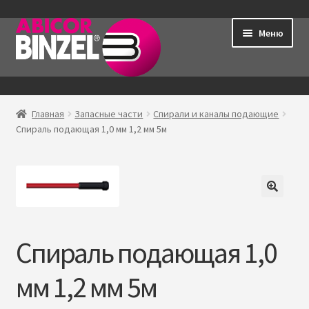
Перейти
Перейти
Меню
к
к
навигации
содержимому
Главная
Главная
Запасные части
Спирали и каналы подающие
Р
Спираль подающая 1,0 мм 1,2 мм 5м
Продукция
а
з
Контакты
в
е
Мой аккаунт
р
н
Спираль подающая 1,0
у
т
мм 1,2 мм 5м
о
е