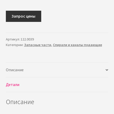
в
л
о
Запрос цены
ж
е
н
Артикул:
122.0039
н
Категории:
Запасные части
,
Спирали и каналы подающие
о
е
м
е
Описание
н
ю
Детали
Описание