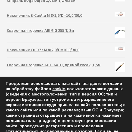
Спираль подающая 1,0 мм 1,2 мм 3м
Наконечник E-Cu/Alu M 8/1,6/D=10,0/30,0
Сварочная горелка ABIMIG 255 T, 3м
Наконечник CuCrZr M 8/2,0/D=10,0/30,0
Сварочная горелка AUT 240 D, прямой гусак, 1,5м
Продолжая использовать наш сайт, вы даете согласие
на обработку файлов
cookie
, пользовательских данных
(сведения о местоположении; тип и версия ОС; тип и
версия Браузера; тип устройства и разрешение его
экрана; источник откуда пришел на сайт пользователь; с
какого сайта или по какой рекламе; язык ОС и Браузера;
какие страницы открывает и на какие кнопки нажимает
пользователь; ip-адрес) в целях функционирования
сайта, проведения ретаргетинга и проведения
статистических исследований и обзоров. Если вы не