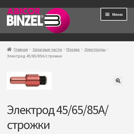
Перейти
Перейти
Меню
к
к
навигации
содержимому
Главная
Главная
Запасные части
Плазма
Электроды
Р
Электрод 45/65/85А/строжки
Продукция
а
з
Контакты
в
е
Мой аккаунт
р
н
Электрод 45/65/85А/
у
т
строжки
о
е