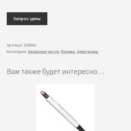
в
л
о
Запрос цены
ж
е
н
Артикул:
220842
н
Категории:
Запасные части
,
Плазма
,
Электроды
о
е
м
Вам также будет интересно…
е
н
ю