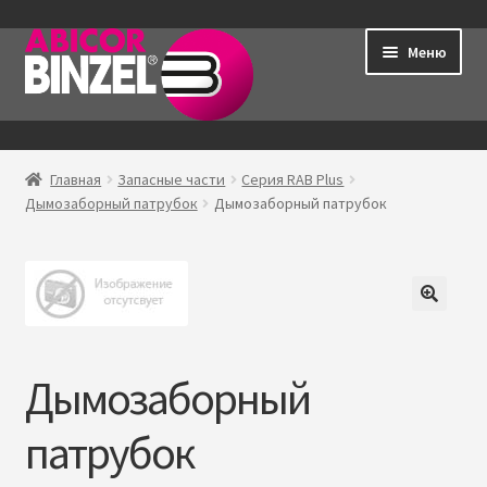
Перейти
Перейти
Меню
к
к
навигации
содержимому
Главная
Главная
Запасные части
Серия RAB Plus
Р
Дымозаборный патрубок
Дымозаборный патрубок
Продукция
а
з
Контакты
в
е
Мой аккаунт
р
н
Дымозаборный
у
т
патрубок
о
е