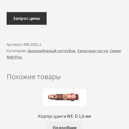
в
л
о
Запрос цены
ж
е
н
Артикул:
600.2002.2
н
Категории:
Дымозаборный патрубок
,
Запасные части
,
Серия
о
RAB Plus
е
м
Похожие товары
е
н
ю
Корпус цанги WE-D 1,6 мм
Подробнее