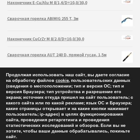
Наконечник E-Cu/Alu M 8/1,6/D=10,0/30,0
Сварочная горелка ABIMIG 255 T, 3м
Наконечник CuCrZr M 8/2,0/D=10,0/30,0
Сварочная горелка AUT 240 D, прямой гусак, 1,5м
Продолжая использовать наш сайт, вы даете согласие
на обработку файлов
cookie
, пользовательских данных
(сведения о местоположении; тип и версия ОС; тип и
версия Браузера; тип устройства и разрешение его
экрана; источник откуда пришел на сайт пользователь; с
какого сайта или по какой рекламе; язык ОС и Браузера;
какие страницы открывает и на какие кнопки нажимает
пользователь; ip-адрес) в целях функционирования
сайта, проведения ретаргетинга и проведения
статистических исследований и обзоров. Если вы не
Abicor Binzel 2021 — cварочные горелки и аксессуары
хотите, чтобы ваши данные обрабатывались, покиньте
сайт.