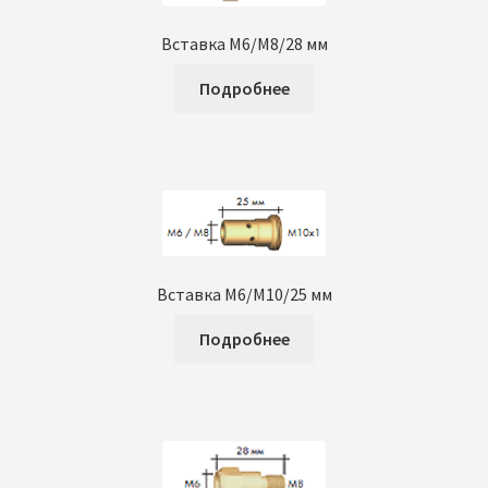
в
л
Вставка M6/M8/28 мм
о
Подробнее
ж
е
н
н
о
е
м
е
Вставка M6/М10/25 мм
н
Подробнее
ю