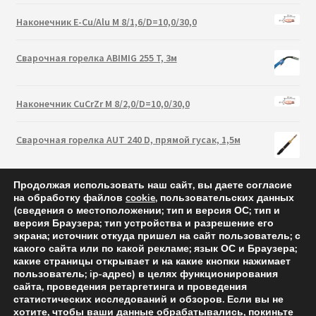
Наконечник E-Cu/Alu M 8/1,6/D=10,0/30,0
Сварочная горелка ABIMIG 255 T, 3м
Наконечник CuCrZr M 8/2,0/D=10,0/30,0
Сварочная горелка AUT 240 D, прямой гусак, 1,5м
Продолжая использовать наш сайт, вы даете согласие
на обработку файлов
cookie
, пользовательских данных
(сведения о местоположении; тип и версия ОС; тип и
версия Браузера; тип устройства и разрешение его
экрана; источник откуда пришел на сайт пользователь; с
какого сайта или по какой рекламе; язык ОС и Браузера;
какие страницы открывает и на какие кнопки нажимает
пользователь; ip-адрес) в целях функционирования
сайта, проведения ретаргетинга и проведения
статистических исследований и обзоров. Если вы не
Abicor Binzel 2021 — cварочные горелки и аксессуары
хотите, чтобы ваши данные обрабатывались, покиньте